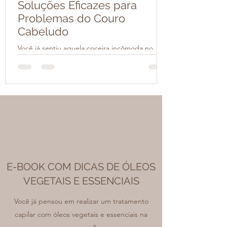
Soluções Eficazes para
Problemas do Couro
Cabeludo
Você já sentiu aquela coceira incômoda no
couro cabeludo? Ou percebeu descamação,
vermelhidão ou até mesmo queda de cabelo?
Esses sinais podem indicar problemas no couro
cabeludo que, se não tratados, podem afetar a
saúde dos seus fios e o seu bem-estar. Mas
calma, não precisa se desesperar! Hoje vou
compartilhar com você soluções práticas e
eficazes para cuidar do couro cabeludo e
garantir cabelos mais saudáveis. Entendendo
os principais problemas do couro cabeludo
E-BOOK COM DICAS DE ÓLEOS
Antes de
VEGETAIS E ESSENCIAIS
Você já pensou em realizar um tratamento
capilar com óleos vegetais e essenciais na