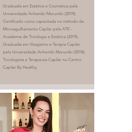
Graduada em Estética e Cosmética pela
Universidade Anhembi Morumbi (2019);
Certificado como capacitada no método de
Microagulhamento Capilar pela ATE -
Academia de Tricologia e Estética (2019);
Graduada em Visagismo e Terapia Capilar
pela Universidade Anhembi Morumbi (2018);
Tricologista e Terapeuta Capilar no Centro
Capilar By Healthy.