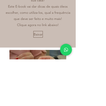
sua casa?
Este E-book vai dar dicas de quais óleos
escolher, como utiliza-los, qual a frequência
que deve ser feito e muito mais!
Clique agora no link abaixo!
Baixar